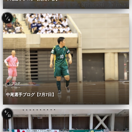
7
8
ブログ
中尾選手ブログ【7月7日】
6
11