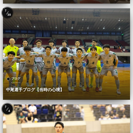
7
30
ブログ
中尾選手ブログ【当時の心境】
7
4