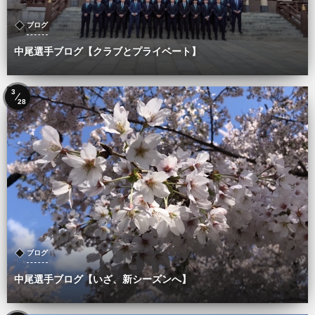
ブログ
中尾選手ブログ【クラブとプライベート】
3
28
ブログ
中尾選手ブログ【いざ、新シーズンへ】