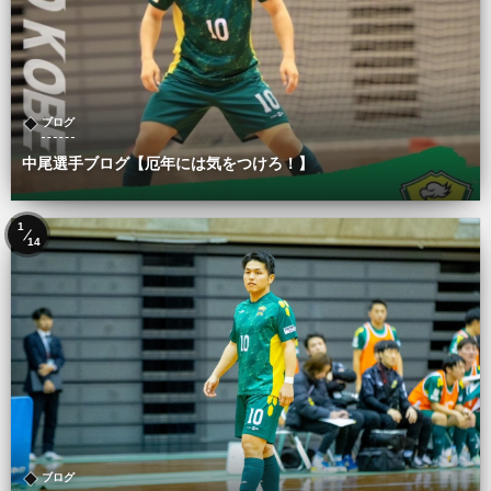
ブログ
中尾選手ブログ【厄年には気をつけろ！】
1
14
ブログ