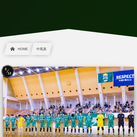
HOME
中尾真
2
12