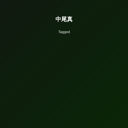
中尾真
Tagged