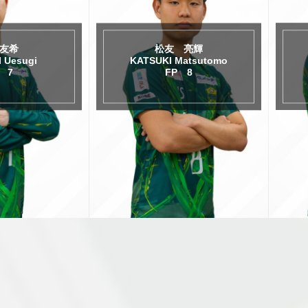
 亮輝
佐藤 匠
Matsutomo
TAKUMI Sato
 8
FP 9