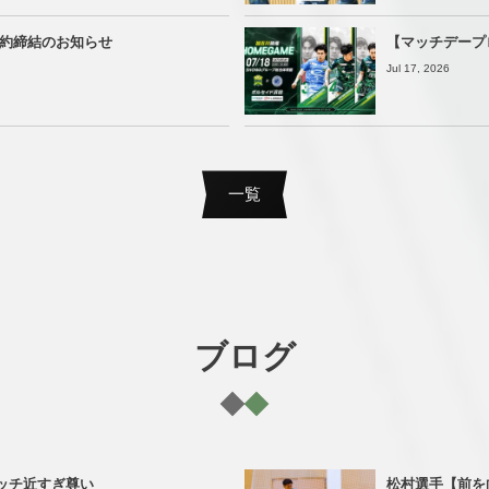
契約締結のお知らせ
【マッチデープログ
Jul 17, 2026
一覧
ブログ
ッチ近すぎ尊い
松村選手【前を