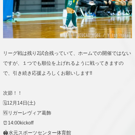
リーグ戦は残り2試合残っていて、ホームでの開催ではない
ですが、１つでも順位を上げれるように戦ってきますの
で、引き続き応援よろしくお願いします‼️
次節！！
🗓️12月14日(土)
🆚リガーレヴィア葛飾
⏰14:00kickoff
🏟️水元スポーツセンター体育館