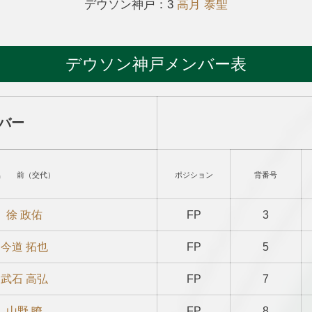
デウソン神戸：3
高月 泰聖
デウソン神戸メンバー表
バー
名 前（交代）
ポジション
背番号
徐 政佑
FP
3
今道 拓也
FP
5
武石 高弘
FP
7
山野 瞭
FP
8