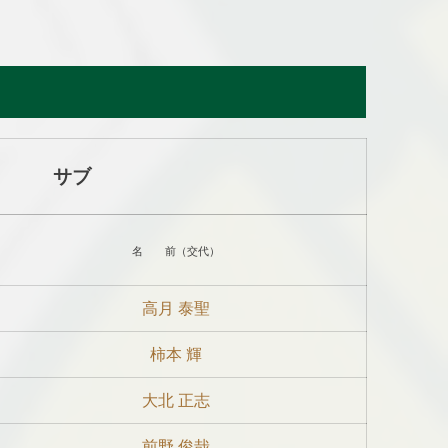
サブ
名 前（交代）
高月 泰聖
柿本 輝
大北 正志
前野 俊哉