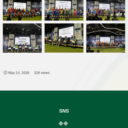
May
14
,
2026
326 views
SNS