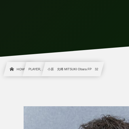
HOME
PLAYER, …
小原 光稀 MITSUKI Obara FP 32