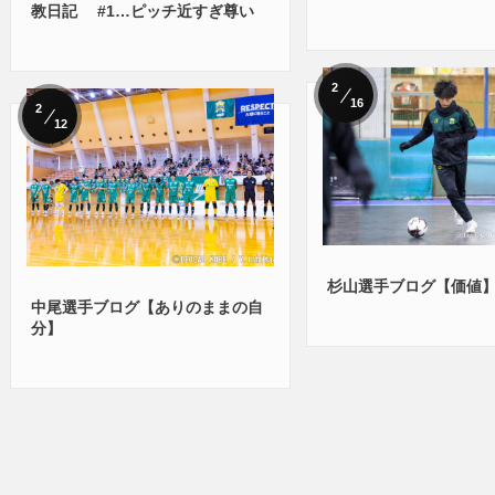
教日記 #1…ピッチ近すぎ尊い
2
16
2
12
杉山選手ブログ【価値
中尾選手ブログ【ありのままの自
分】