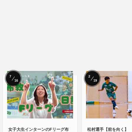
7
2
16
19
女子大生インターンのFリーグ布
松村選手【前を向く】