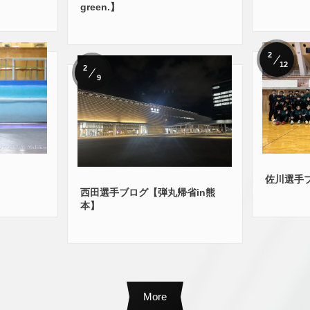
green.】
2
12
2
9
】
佐川選手
西田選手ブログ【弾丸帰省in熊
本】
More