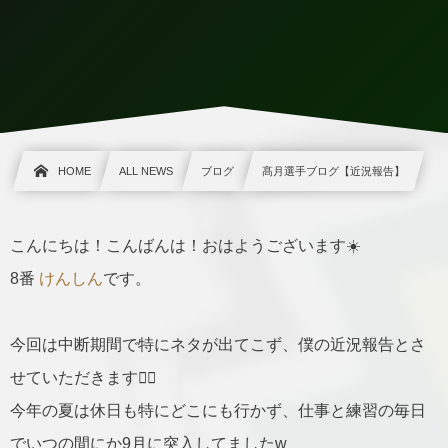
HOME
ALL NEWS
ブログ
髙月選手ブログ【近況報告】
こんにちは！こんばんは！おはようございます☀️
8番
けんしん
です。
今回は中断期間で特にネタが出てこず、僕の近況報告とさ
せていただきます🙇‍♂️
今年の夏は休日も特にどこにも行かず、仕事と練習の毎日
でいつの間にか9月に突入してましたw