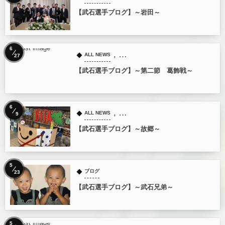
【武石選手ブログ】～岩田～
6
, …
ALL NEWS
27
【武石選手ブログ】～第二節 葛飾戦～
6
, …
ALL NEWS
9
【武石選手ブログ】～故郷～
5
ブログ
23
【武石選手ブログ】～武石兄弟～
5