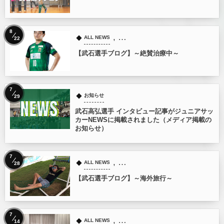
8
, …
ALL NEWS
22
【武石選手ブログ】～絶賛治療中～
7
お知らせ
29
武石高弘選手 インタビュー記事がジュニアサッ
カーNEWSに掲載されました（メディア掲載の
お知らせ）
7
, …
ALL NEWS
28
【武石選手ブログ】～海外旅行～
7
, …
ALL NEWS
14