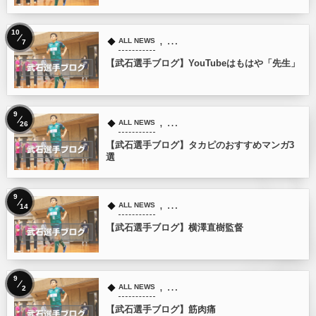
10
, …
ALL NEWS
7
【武石選手ブログ】YouTubeはもはや「先生」
9
, …
ALL NEWS
26
【武石選手ブログ】タカピのおすすめマンガ3
選
9
, …
ALL NEWS
14
【武石選手ブログ】横澤直樹監督
9
, …
ALL NEWS
2
【武石選手ブログ】筋肉痛