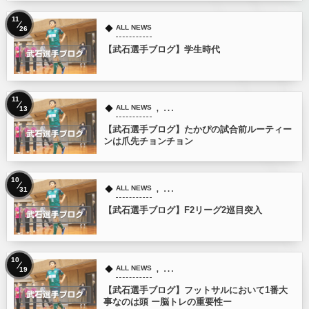
11
ALL NEWS
26
【武石選手ブログ】学生時代
11
, …
ALL NEWS
13
【武石選手ブログ】たかぴの試合前ルーティー
ンは爪先チョンチョン
10
, …
ALL NEWS
31
【武石選手ブログ】F2リーグ2巡目突入
10
, …
ALL NEWS
19
【武石選手ブログ】フットサルにおいて1番大
事なのは頭 ー脳トレの重要性ー