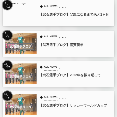
1
, …
ALL NEWS
13
【武石選手ブログ】父親になるまであと1ヶ月
1
, …
ALL NEWS
1
【武石選手ブログ】謹賀新年
12
, …
ALL NEWS
20
【武石選手ブログ】2022年を振り返って
12
, …
ALL NEWS
8
【武石選手ブログ】サッカーワールドカップ