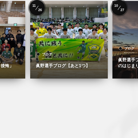
11
10
26
27
ブログ
ブログ
眞野選手
と後悔」
眞野選手ブログ【あと1つ】
のはじま