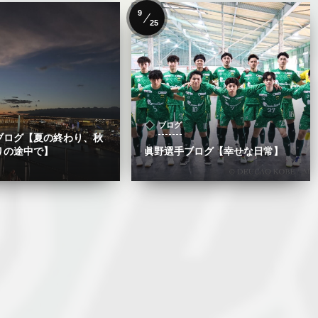
9
25
ブログ
ブログ【夏の終わり、秋
りの途中で】
眞野選手ブログ【幸せな日常】