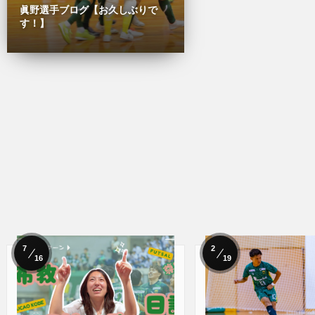
眞野選手ブログ【お久しぶりで
す！】
7
2
16
19