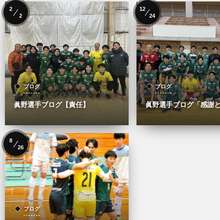
2
12
2
24
ブログ
ブログ
眞野選手ブログ【責任】
眞野選手ブログ「感謝
8
26
ブログ