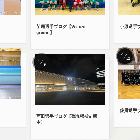
芋縄選手ブログ【We are
小原選手
green.】
2
12
2
9
】
佐川選手
西田選手ブログ【弾丸帰省in熊
本】