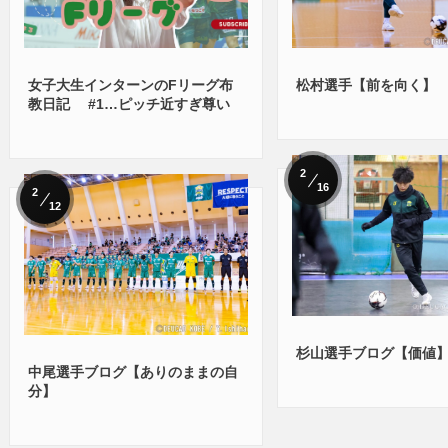
女子大生インターンのFリーグ布
松村選手【前を向く】
教日記 #1…ピッチ近すぎ尊い
2
16
2
12
杉山選手ブログ【価値
中尾選手ブログ【ありのままの自
分】